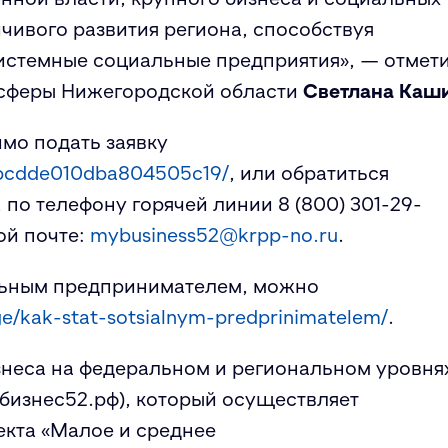
чивого развития региона, способствуя
истемные социальные предприятия», — отмет
 сферы Нижегородской области
Светлана Каш
имо подать заявку
b7bcdde010dba804505c19/
, или обратиться
 по телефону горячей линии 8 (800) 301-29-
ой почте:
mybusiness52@krpp-no.ru
.
альным предпринимателем, можно
e/kak-stat-sotsialnym-predprinimatelem/
.
знеса на федеральном и региональном уровня
йбизнес52.рф), который осуществляет
екта «Малое и среднее