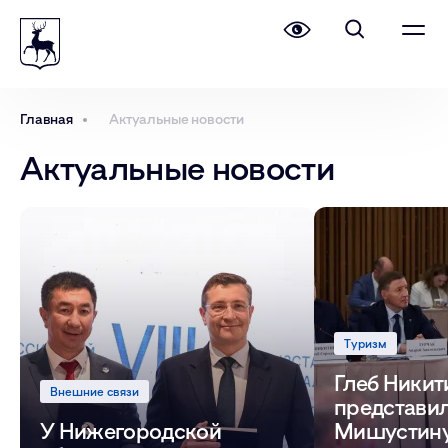
Главная
Актуальные новости
Актуальные новости
Туризм
Глеб Никит
Внешние связи
представи
У Нижегородской
Мишустин