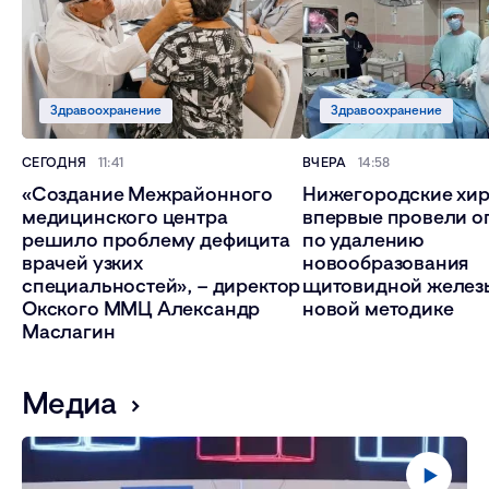
Здравоохранение
Здравоохранение
СЕГОДНЯ
11:41
ВЧЕРА
14:58
«Создание Межрайонного
Нижегородские хир
медицинского центра
впервые провели 
решило проблему дефицита
по удалению
врачей узких
новообразования
специальностей», – директор
щитовидной желез
Окского ММЦ Александр
новой методике
Маслагин
Медиа