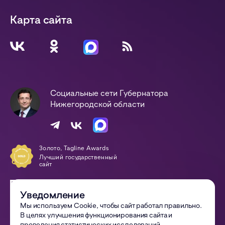
Карта сайта
Социальные сети Губернатора
Нижегородской области
Золото, Tagline Awards
Лучший государственный
сайт
Победа, Digital-Оттепель
Awards
Уведомление
Сайт года
Мы используем Cookie, чтобы сайт работал правильно.
В целях улучшения функционирования сайта и
© 2002—
2026
Правительство Нижегородской области
проведения статистических исследований