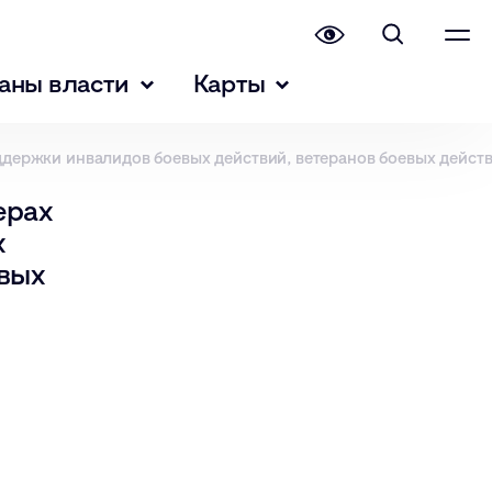
аны власти
Карты
держки инвалидов боевых действий, ветеранов боевых действ
ерах
х
евых