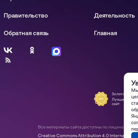
Правительство
Деятельность
Обратная связь
Главная
У
Мы
Золото, Tagli
це
Лучший госуд
ст
сайт
об
Ян
со
Все материалы сайта доступны по лицензии:
пе
Creative Commons Attribution 4.0 International