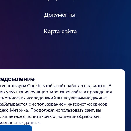
Документы
Карта сайта
ведомление
 используем Cookie, чтобы сайт работал правильно. В
ne Awards
Победа, Digital-Оттепель
лях улучшения функционирования сайта и проведения
Awards
арственный
атистических исследований вышеуказанные данные
Сайт года
рабатываются с использованием интернет-сервисов
декс.Метрика. Продолжая использовать сайт, вы
глашаетесь с
политикой в отношении обработки
рсональных данных
.
Техническая поддержка