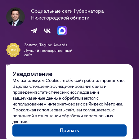
Социальные сети Губернатора
Нижегородской области
Золото, Tagline Awards
Лучший государственный
сайт
Победа, Digital-Оттепель
Awards
Уведомление
Сайт года
Мы используем Cookie, чтобы сайт работал правильно.
В целях улучшения функционирования сайта и
© 2002—
2026
Правительство Нижегородской области
проведения статистических исследований
вышеуказанные данные обрабатываются с
Все материалы сайта доступны по лицензии:
использованием интернет-сервисов Яндекс.Метрика.
Creative Commons Attribution 4.0 International
Продолжая использовать сайт, вы соглашаетесь с
политикой в отношении обработки персональных
Политика обработки ПДн
данных
.
Техническая поддержка
Принять
Посещений сайта сегодня:
159