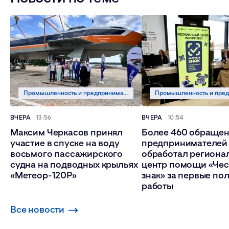
Промышленность и предпринимательство
ВЧЕРА
13:56
ВЧЕРА
10:54
Максим Черкасов принял
Более 460 обраще
участие в спуске на воду
предпринимателей
восьмого пассажирского
обработал региона
судна на подводных крыльях
центр помощи «Че
«Метеор-120Р»
знак» за первые по
работы
Все новости