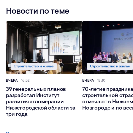
Новости по теме
Строительство и жилье
Строительство и жилье
ВЧЕРА
16:52
ВЧЕРА
13:10
39 генеральных планов
70-летие праздник
разработал Институт
строительной отра
развития агломерации
отмечают в Нижне
Нижегородской области за
Новгороде и по все
три года