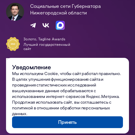
Социальные сети Губернатора
Нижегородской области
Золото, Tagline Awards
Лучший государственный
сайт
Победа, Digital-Оттепель
Awards
Уведомление
Сайт года
Мы используем Cookie, чтобы сайт работал правильно.
В целях улучшения функционирования сайта и
© 2002—
2026
Правительство Нижегородской области
проведения статистических исследований
вышеуказанные данные обрабатываются с
Все материалы сайта доступны по лицензии:
использованием интернет-сервисов Яндекс.Метрика.
Creative Commons Attribution 4.0 International
Продолжая использовать сайт, вы соглашаетесь с
политикой в отношении обработки персональных
Политика обработки ПДн
данных
.
Техническая поддержка
Принять
Посещений сайта сегодня:
798