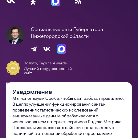
Социальные сети Губернатора
Нижегородской области
Золото, Tagline Awards
Лучший государственный
сайт
Победа, Digital-Оттепель
Awards
Уведомление
Сайт года
Мы используем Cookie, чтобы сайт работал правильно.
В целях улучшения функционирования сайта и
© 2002—
2026
Правительство Нижегородской области
проведения статистических исследований
вышеуказанные данные обрабатываются с
Все материалы сайта доступны по лицензии:
использованием интернет-сервисов Яндекс.Метрика.
Creative Commons Attribution 4.0 International
Продолжая использовать сайт, вы соглашаетесь с
политикой в отношении обработки персональных
Политика обработки ПДн