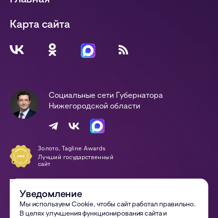
Карта сайта
Социальные сети Губернатора
Нижегородской области
Золото, Tagline Awards
Лучший государственный
сайт
Победа, Digital-Оттепель
Awards
Уведомление
Сайт года
Мы используем Cookie, чтобы сайт работал правильно.
В целях улучшения функционирования сайта и