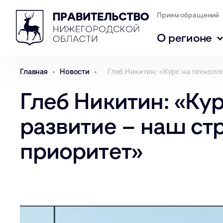
Прием обращений
О регионе
Главная
Новости
Глеб Никитин: «Курс на техноло
Глеб Никитин: «Ку
развитие – наш ст
приоритет»