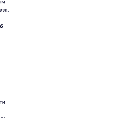
ым
аза.
б
ти