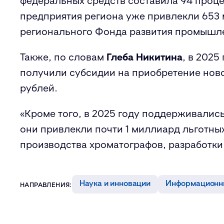
федеральных средств составила 94
проце
предприятия региона уже привлекли 653
регионального Фонда развития промышл
Также, по словам
Глеба Никитина
, в
2025 
получили субсидии на приобретение ново
рублей
.
«К
роме того, в 2025 году поддерживалис
они привлекли почти 1
миллиард
льготных
производства хроматографов, разработк
Наука и инновации
Информационны
НАПРАВЛЕНИЯ: