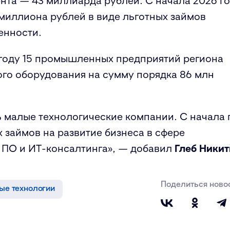
нта —
43
миллиарда
рублей.
С начала 2026 г
миллиона
рублей в виде льготных займов
енности
.
году 15 промышленных предприятий региона
го оборудования на сумму порядка 86 млн
ь малые технологические компании
. С
начала 
 займов на развитие бизнеса в сфере
и ПО и
ИТ
-консалтинга
», — добавил
Глеб Ники
Поделиться ново
е технологии