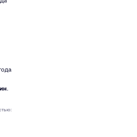
ода
года
тин
.
стью: