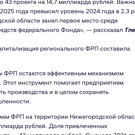
 43 проекта на 14,7
миллиарда
рублей
.
Важн
2025 года превысил уровень 2024 года в 2,3 р
дской области занял
первое
место среди
редств федерального Фонда
», — рассказал
Гле
апитализация регионального ФРП составила
мы ФРП остаются
эффективным механизмом
. Этот инструмент помогает предприятиям
ть производства и в целом сохранять
шленности.
ммам ФРП на территории Нижегородской облас
ллиарда
рублей. Доля привлеченных