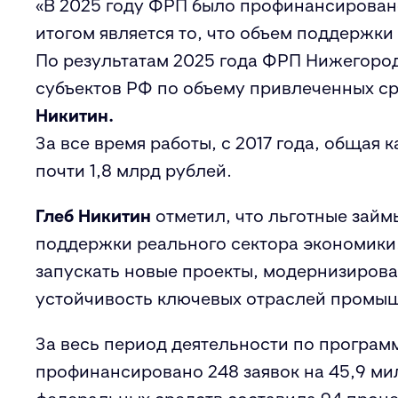
«
В 2025 году
ФРП
было профинансировано
итогом является то, что объем поддержки 
По результатам 2025 года ФРП Нижегоро
субъектов РФ по объему привлеченных с
Никитин.
З
а все время работы
, с 2017 года,
общая к
почти 1,8
млрд
рублей.
Глеб Никитин
отметил, что льготные зай
поддержки реального сектора экономики
запускать новые проекты, модернизирова
устойчивость ключевых отраслей промы
З
а весь период деятельности по програ
профинансировано 248 заявок на 45,9
ми