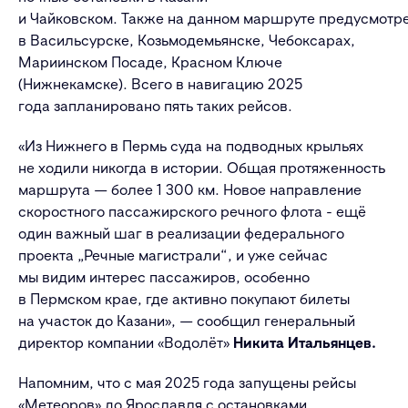
и Чайковском. Также
на данном
маршрут
е предусмотр
в Васильсурске, Козьмодемьянске, Чебоксарах,
Мариинском
П
осаде, Красном Ключе
(Нижнекамск
е
). Всего в навигацию 2025
года
запланировано
пять таких рейсов.
«Из
Нижнего
в Пермь суда на подводных крыльях
не ходили никогда в истории. Общая протяженность
маршрута — более 1
300 км. Новое направление
скоростного пассажирского речного флота
-
ещё
один важный шаг в реализации федерального
проекта „Речные магистрали“, и уже сейчас
мы видим интерес пассажиров, особенно
в Пермском крае, где активно покупают билеты
на участок до Казани», —
сообщи
л генеральный
директор компании «Водол
ё
т»
Никита Итальянцев.
Напомним, что с мая 2025 года запущены рейсы
«Метеоров» до Ярославля с остановками