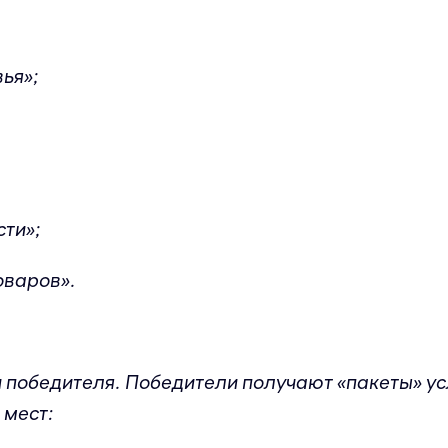
вья»;
сти»;
оваров».
 победителя. Победители получают «пакеты» ус
 мест: