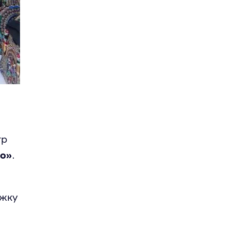
тр
во»
.
ржку