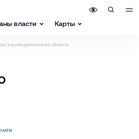
аны власти
Карты
ках в муниципалитетах области
ю
ЕЧАТИ