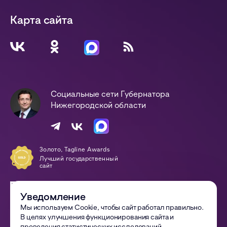
Карта сайта
Социальные сети Губернатора
Нижегородской области
Золото, Tagline Awards
Лучший государственный
сайт
Победа, Digital-Оттепель
Awards
Уведомление
Сайт года
Мы используем Cookie, чтобы сайт работал правильно.
В целях улучшения функционирования сайта и
© 2002—
2026
Правительство Нижегородской области
проведения статистических исследований