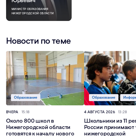
Юрьевич
МИНИСТР ОБРАЗОВАНИЯ
НИЖЕГОРОДСКОЙ ОБЛАСТИ
Новости по теме
Образование
Образование
Информ
ВЧЕРА
15:18
4 АВГУСТА 2026
13:28
Около 800 школ в
Школьники из 11 ре
Нижегородской области
России принимают 
готовятся к началу нового
нижегородской