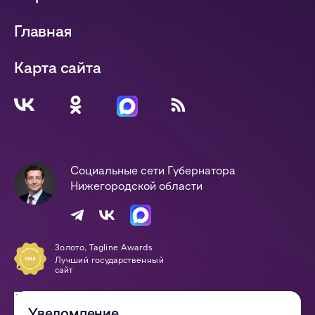
Главная
Карта сайта
Социальные сети Губернатора
Нижегородской области
Золото, Tagline Awards
Лучший государственный
сайт
Победа, Digital-Оттепель
Awards
Уведомление