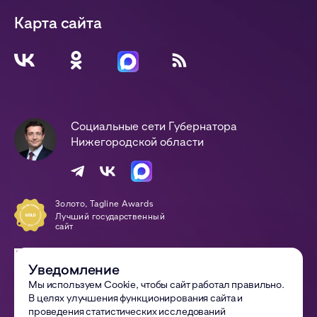
Карта сайта
Социальные сети Губернатора
Нижегородской области
Золото, Tagline Awards
Лучший государственный
сайт
Победа, Digital-Оттепель
Awards
Уведомление
Сайт года
Мы используем Cookie, чтобы сайт работал правильно.
В целях улучшения функционирования сайта и
© 2002—
2026
Правительство Нижегородской области
проведения статистических исследований