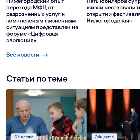
Нижегородский опыт
Пять юбиляров суп
перехода МФЦ от
жизни чествовали 
разрозненных услуг к
открытии фестивал
комплексным жизненным
Нижегородская»
ситуациям представлен на
форуме «Цифровая
эволюция»
Все новости
Статьи по теме
Общество
Общество