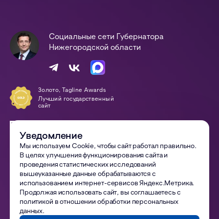
Социальные сети Губернатора
Нижегородской области
Золото, Tagline Awards
Лучший государственный
сайт
Победа, Digital-Оттепель
Awards
Уведомление
Сайт года
Мы используем Cookie, чтобы сайт работал правильно.
В целях улучшения функционирования сайта и
© 2002—
2026
Правительство Нижегородской области
проведения статистических исследований
вышеуказанные данные обрабатываются с
Все материалы сайта доступны по лицензии:
использованием интернет-сервисов Яндекс.Метрика.
Creative Commons Attribution 4.0 International
Продолжая использовать сайт, вы соглашаетесь с
политикой в отношении обработки персональных
Политика обработки ПДн
данных
.