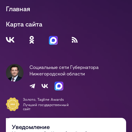
Главная
Карта сайта
Социальные сети Губернатора
Нижегородской области
Золото, Tagline Awards
Лучший государственный
сайт
Победа, Digital-Оттепель
Awards
Уведомление
Сайт года