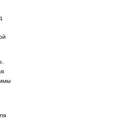
,
д
ой
е.
ая
аммы
ля