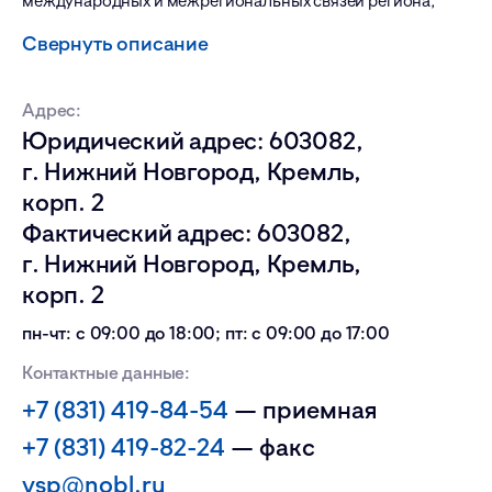
международных и межрегиональных связей региона,
координации деятельности органов исполнительной
Свернуть описание
власти и органов местного самоуправления
муниципальных образований Нижегородской области
по осуществлению международных,
Адрес:
внешнеэкономических и межрегиональных связей.
Юридический адрес: 603082,
г. Нижний Новгород, Кремль,
корп. 2
Фактический адрес: 603082,
г. Нижний Новгород, Кремль,
корп. 2
пн-чт: с 09:00 до 18:00; пт: с 09:00 до 17:00
Контактные данные:
+7 (831) 419-84-54
— приемная
+7 (831) 419-82-24
— факс
vsp@nobl.ru