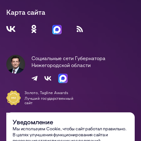
Карта сайта
Социальные сети Губернатора
Нижегородской области
Золото, Tagline Awards
Лучший государственный
сайт
Победа, Digital-Оттепель
Awards
Уведомление
Сайт года
Мы используем Cookie, чтобы сайт работал правильно.
В целях улучшения функционирования сайта и
© 2002—
2026
Правительство Нижегородской области
проведения статистических исследований