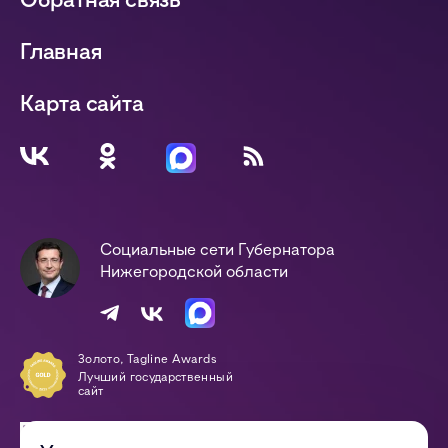
Главная
Карта сайта
Социальные сети Губернатора
Нижегородской области
Золото, Tagline Awards
Лучший государственный
сайт
Победа, Digital-Оттепель
Awards