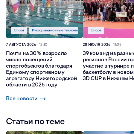
Спорт
Информационные технологии
Спорт
7 АВГУСТА 2026
12:10
28 ИЮЛЯ 2026
11:39
Почти на 30% возросло
39 команд из разны
число посещений
регионов России п
спортобъектов благодаря
участие в турнире 
Единому спортивному
баскетболу в ново
агрегатору Нижегородской
3D CUP в Нижнем Н
области в 2026 году
Все новости
Статьи по теме